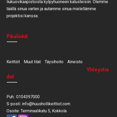
liukuovikaapistoista kylpyhuoneen kalusteisiin. Olemme
täällä sinua varten ja autamme sinua mielellämme
projektisi kanssa.
Pikalinkit
Keittiöt
Muut tilat
Täysihoito
Aineisto
Yhteystie
dot
Puh.: 0104397000
S-posti: info@huushollikeittiot.com
Osoite: Terminaalikatu 5, Kokkola