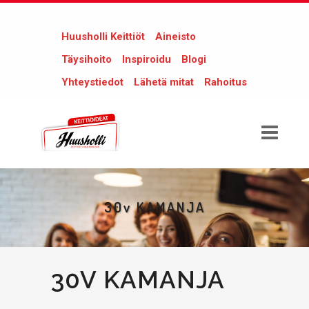
Huusholli Keittiöt
Aineisto
Täysihoito
Inspiroidu
Blogi
Yhteystiedot
Lähetä mitat
Rahoitus
30v KAMANJA
30V KAMANJA