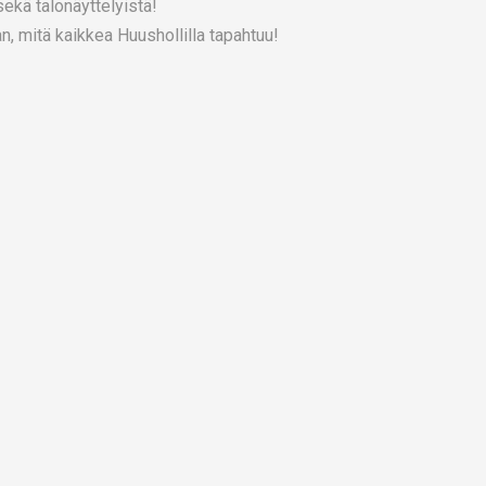
sekä talonäyttelyistä!
 mitä kaikkea Huushollilla tapahtuu!