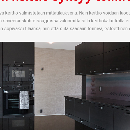
a keittiö valmistetaan mittatilauksena. Näin keittiö voidaan luo
saneerauskohteissa, joissa vakiomittaisilla keittiökalusteilla ei
an sopivaksi tilaansa, niin että siitä saadaan toimiva, esteettine