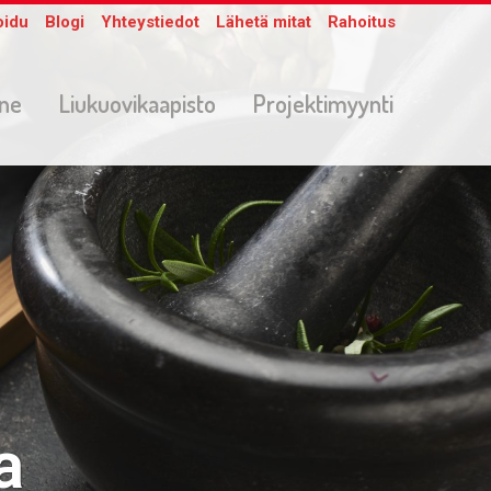
oidu
Blogi
Yhteystiedot
Lähetä mitat
Rahoitus
one
Liukuovikaapisto
Projektimyynti
a