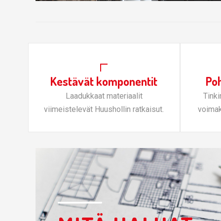
Kestävät komponentit
Poh
Laadukkaat materiaalit
Tink
viimeistelevät Huushollin ratkaisut.
voimak