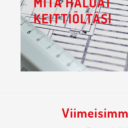
MITÄ HALUAT
KEITTIÖLTÄSI
Viimeisimm