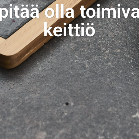
pitää olla toimiv
keittiö