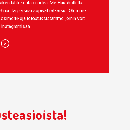
iken lähtökohta on idea. Me Huushollillla
inun tarpeisiisi sopivat ratkaisut. Olemme
 esimerkkejä toteutuksistamme, joihin voit
ja instagramissa.
teasioista!