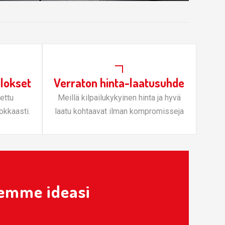
ulokset
Verraton hinta-laatusuhde
ettu
Meillä kilpailukykyinen hinta ja hyvä
okkaasti.
laatu kohtaavat ilman kompromisseja
emme ideasi