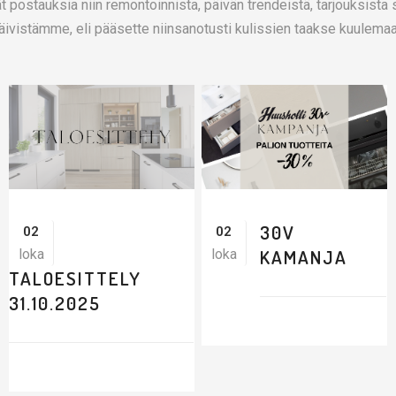
t postauksia niin remontoinnista, päivän trendeistä, tarjouksista 
istämme, eli pääsette niinsanotusti kulissien taakse kuulemaan,
30V
02
02
KAMANJA
loka
loka
TALOESITTELY
31.10.2025