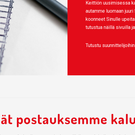
Keittiön uusimisessa ka
autamme luomaan juuri S
koonneet Sinulle upeita
tutustua näillä sivuilla 
Tutustu suunnittelijoihin
ät postauksemme kalus