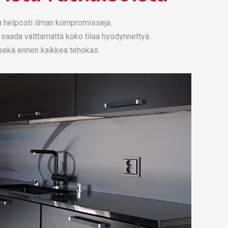
da helposti ilman kompromisseja.
 saada välttämättä koko tilaa hyödynnettyä.
n sekä ennen kaikkea tehokas.