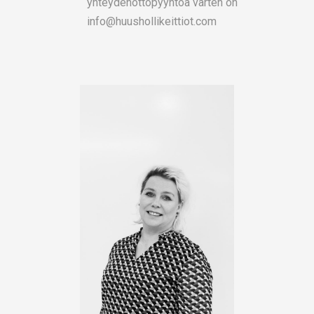
yhteydenottopyyntöä varten on
info@huushollikeittiot.com