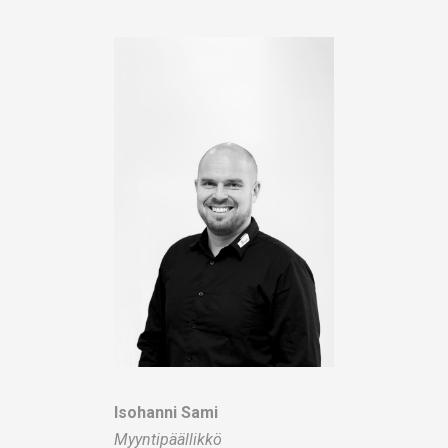
Isohanni Sami
Myyntipäällikkö