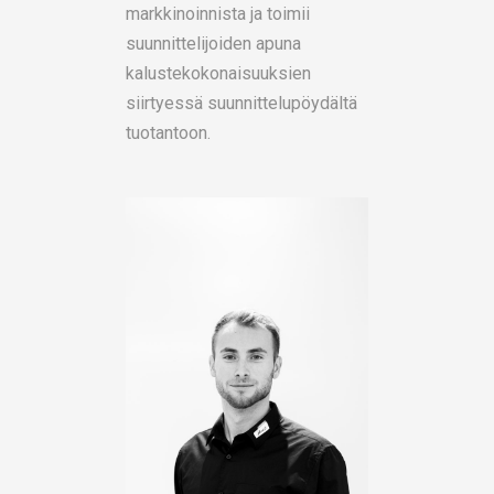
markkinoinnista ja toimii
suunnittelijoiden apuna
kalustekokonaisuuksien
siirtyessä suunnittelupöydältä
tuotantoon.