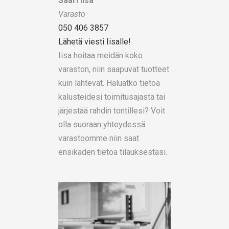
Saari Iisa
Varasto
050 406 3857
Lähetä viesti Iisalle!
Iisa hoitaa meidän koko
varaston, niin saapuvat tuotteet
kuin lähtevät. Haluatko tietoa
kalusteidesi toimitusajasta tai
järjestää rahdin tontillesi? Voit
olla suoraan yhteydessä
varastoomme niin saat
ensikäden tietoa tilauksestasi.