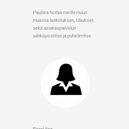
Pauliina hoitaa meillä muun
muassa laskutuksen, tilaukset,
sekä asiakaspalvelun
sähköpostitse ja puhelimitse.