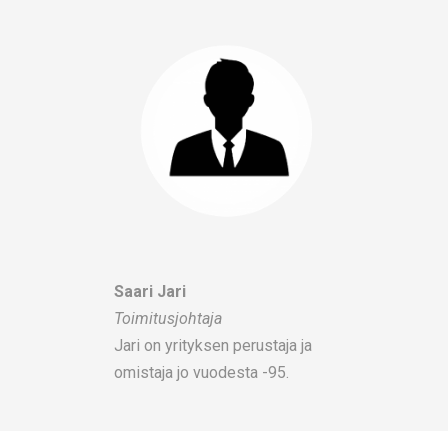
Saari Jari
Toimitusjohtaja
Jari on yrityksen perustaja ja
omistaja jo vuodesta -95.