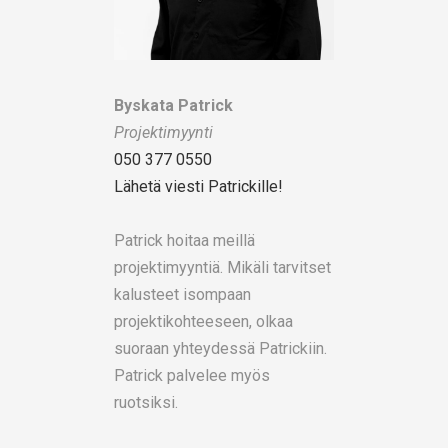
Byskata Patrick
Projektimyynti
050 377 0550
Lähetä viesti Patrickille!
Patrick hoitaa meillä
projektimyyntiä. Mikäli tarvitset
kalusteet isompaan
projektikohteeseen, olkaa
suoraan yhteydessä Patrickiin.
Patrick palvelee myös
ruotsiksi.