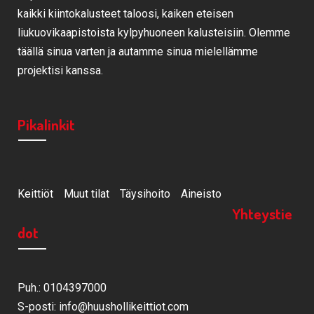
kaikki kiintokalusteet taloosi, kaiken eteisen
liukuovikaapistoista kylpyhuoneen kalusteisiin. Olemme
täällä sinua varten ja autamme sinua mielellämme
projektisi kanssa.
Pikalinkit
Keittiöt
Muut tilat
Täysihoito
Aineisto
Yhteystie
dot
Puh.: 0104397000
S-posti: info@huushollikeittiot.com