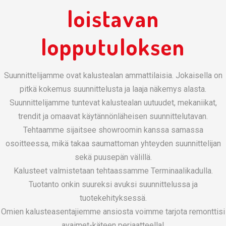
loistavan
lopputuloksen
Suunnittelijamme ovat kalustealan ammattilaisia. Jokaisella on
pitkä kokemus suunnittelusta ja laaja näkemys alasta.
Suunnittelijamme tuntevat kalustealan uutuudet, mekaniikat,
trendit ja omaavat käytännönläheisen suunnittelutavan.
Tehtaamme sijaitsee showroomin kanssa samassa
osoitteessa, mikä takaa saumattoman yhteyden suunnittelijan
sekä puusepän välillä.
Kalusteet valmistetaan tehtaassamme Terminaalikadulla.
Tuotanto onkin suureksi avuksi suunnittelussa ja
tuotekehityksessä.
Omien kalusteasentajiemme ansiosta voimme tarjota remonttisi
avaimet-käteen periaatteella!