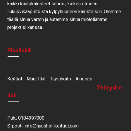
kaikki kiintokalusteet taloosi, kaiken eteisen
liukuovikaapistoista kylpyhuoneen kalusteisiin. Olemme
täällä sinua varten ja autamme sinua mielellämme
projektisi kanssa.
Pikalinkit
Keittiöt
Muut tilat
Täysihoito
Aineisto
Yhteystie
dot
Puh.: 0104397000
S-posti: info@huushollikeittiot.com