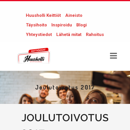
Huusholli Keittiöt
Aineisto
Täysihoito
Inspiroidu
Blogi
Yhteystiedot
Lähetä mitat
Rahoitus
Joulutoivotus 2017
JOULUTOIVOTUS