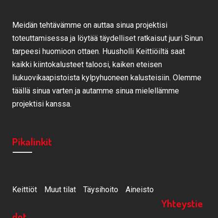
Meidän tehtävämme on auttaa sinua projektisi
toteuttamisessa ja löytää täydelliset ratkaisut juuri Sinun
tarpeesi huomioon ottaen. Huusholli Keittiöiltä saat
kaikki kiintokalusteet taloosi, kaiken eteisen
liukuovikaapistoista kylpyhuoneen kalusteisiin. Olemme
täällä sinua varten ja autamme sinua mielellämme
projektisi kanssa.
Pikalinkit
Keittiöt
Muut tilat
Täysihoito
Aineisto
Yhteystie
dot