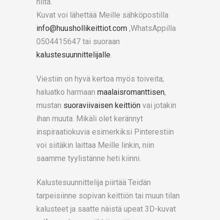
niitä.
Kuvat voi lähettää Meille sähköpostilla
info@huushollikeittiot.com
,WhatsAppilla
0504415647 tai suoraan
kalustesuunnittelijalle
.
Viestiin on hyvä kertoa myös toiveita;
haluatko harmaan
maalaisromanttisen
,
mustan
suoraviivaisen keittiön
vai jotakin
ihan muuta. Mikäli olet kerännyt
inspiraatiokuvia esimerkiksi Pinterestiin
voi siitäkin laittaa Meille linkin, niin
saamme tyylistänne heti kiinni.
Kalustesuunnittelija piirtää Teidän
tarpeisiinne sopivan keittiön tai muun tilan
kalusteet ja saatte näistä upeat 3D-kuvat