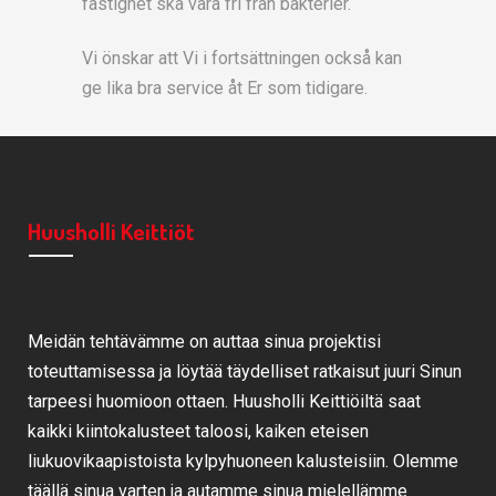
fastighet ska vara fri från bakterier.
Vi önskar att Vi i fortsättningen också kan
ge lika bra service åt Er som tidigare.
Huusholli Keittiöt
Meidän tehtävämme on auttaa sinua projektisi
toteuttamisessa ja löytää täydelliset ratkaisut juuri Sinun
tarpeesi huomioon ottaen. Huusholli Keittiöiltä saat
kaikki kiintokalusteet taloosi, kaiken eteisen
liukuovikaapistoista kylpyhuoneen kalusteisiin. Olemme
täällä sinua varten ja autamme sinua mielellämme