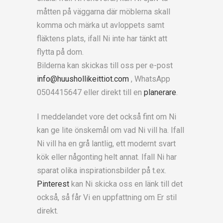
måtten på väggarna där möblerna skall
komma och märka ut avloppets samt
fläktens plats, ifall Ni inte har tänkt att
flytta på dom.
Bilderna kan skickas till oss per e-post
info@huushollikeittiot.com
, WhatsApp
0504415647 eller direkt till en
planerare
.
I meddelandet vore det också fint om Ni
kan ge lite önskemål om vad Ni vill ha. Ifall
Ni vill ha en grå lantlig, ett modernt svart
kök eller någonting helt annat. Ifall Ni har
sparat olika inspirationsbilder på t.ex.
Pinterest
kan Ni skicka oss en länk till det
också, så får Vi en uppfattning om Er stil
direkt.