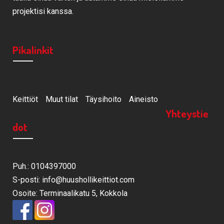
projektisi kanssa.
Pikalinkit
Keittiöt
Muut tilat
Täysihoito
Aineisto
Yhteystie
dot
Puh.: 0104397000
S-posti: info@huushollikeittiot.com
Osoite: Terminaalikatu 5, Kokkola