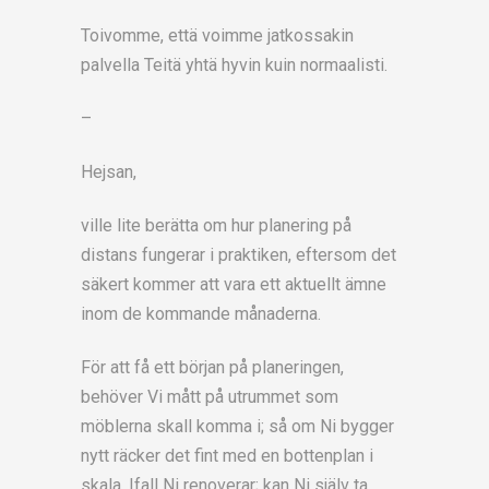
Toivomme, että voimme jatkossakin
palvella Teitä yhtä hyvin kuin normaalisti.
–
Hejsan,
ville lite berätta om hur planering på
distans fungerar i praktiken, eftersom det
säkert kommer att vara ett aktuellt ämne
inom de kommande månaderna.
För att få ett början på planeringen,
behöver Vi mått på utrummet som
möblerna skall komma i; så om Ni bygger
nytt räcker det fint med en bottenplan i
skala. Ifall Ni renoverar; kan Ni själv ta