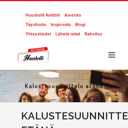
Huusholli Keittiöt
Aineisto
Täysihoito
Inspiroidu
Blogi
Yhteystiedot
Lähetä mitat
Rahoitus
Kalustesuunnittelu etänä
KALUSTESUUNNITT