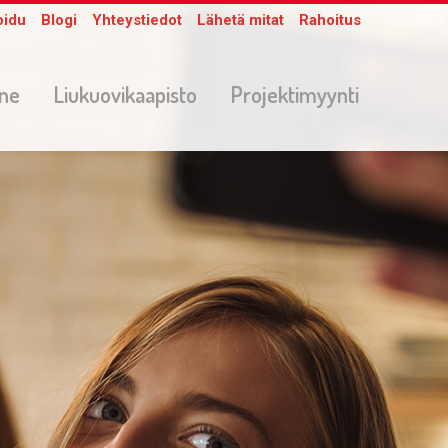
oidu
Blogi
Yhteystiedot
Lähetä mitat
Rahoitus
one
Liukuovikaapisto
Projektimyynti