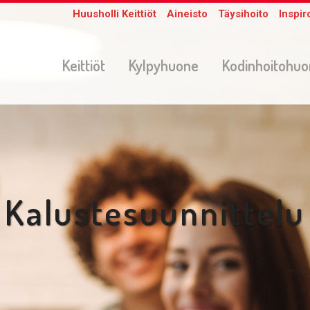
Huusholli Keittiöt
Aineisto
Täysihoito
Inspir
Keittiöt
Kylpyhuone
Kodinhoitohu
Kalustesuunnittelu