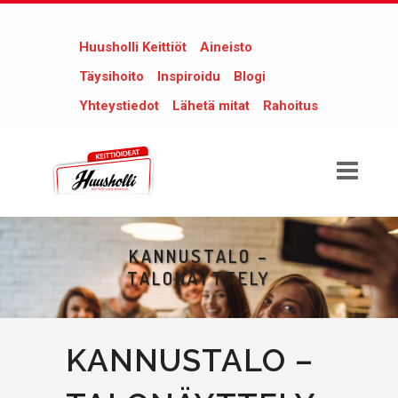
Huusholli Keittiöt
Aineisto
Täysihoito
Inspiroidu
Blogi
Yhteystiedot
Lähetä mitat
Rahoitus
KANNUSTALO –
TALONÄYTTELY
KANNUSTALO –