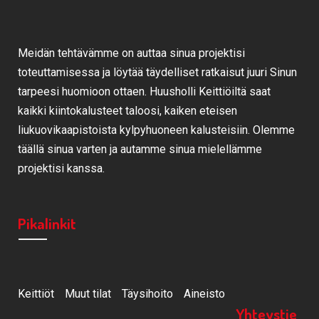
Meidän tehtävämme on auttaa sinua projektisi
toteuttamisessa ja löytää täydelliset ratkaisut juuri Sinun
tarpeesi huomioon ottaen. Huusholli Keittiöiltä saat
kaikki kiintokalusteet taloosi, kaiken eteisen
liukuovikaapistoista kylpyhuoneen kalusteisiin. Olemme
täällä sinua varten ja autamme sinua mielellämme
projektisi kanssa.
Pikalinkit
Keittiöt
Muut tilat
Täysihoito
Aineisto
Yhteystie