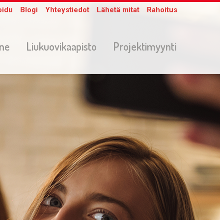
oidu
Blogi
Yhteystiedot
Lähetä mitat
Rahoitus
one
Liukuovikaapisto
Projektimyynti