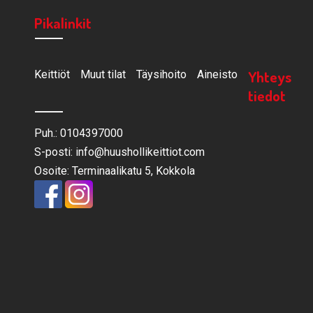
Pikalinkit
Yhteys
Keittiöt
Muut tilat
Täysihoito
Aineisto
tiedot
Puh.: 0104397000
S-posti: info@huushollikeittiot.com
Osoite: Terminaalikatu 5, Kokkola