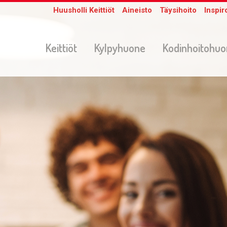
Huusholli Keittiöt
Aineisto
Täysihoito
Inspir
Keittiöt
Kylpyhuone
Kodinhoitohu