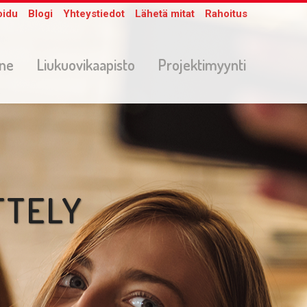
oidu
Blogi
Yhteystiedot
Lähetä mitat
Rahoitus
one
Liukuovikaapisto
Projektimyynti
TTELY