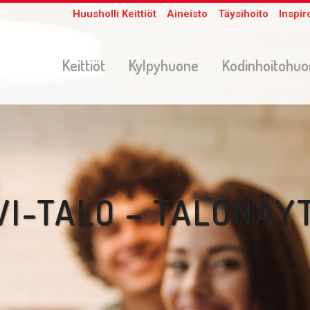
Huusholli Keittiöt
Aineisto
Täysihoito
Inspir
Keittiöt
Kylpyhuone
Kodinhoitohu
VI-TALO – TALONÄY