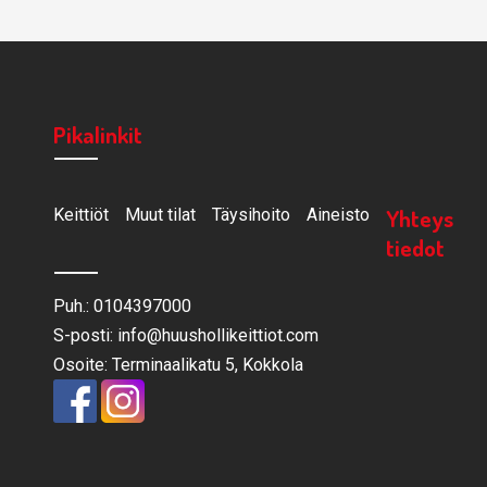
Pikalinkit
Yhteys
Keittiöt
Muut tilat
Täysihoito
Aineisto
tiedot
Puh.: 0104397000
S-posti: info@huushollikeittiot.com
Osoite: Terminaalikatu 5, Kokkola