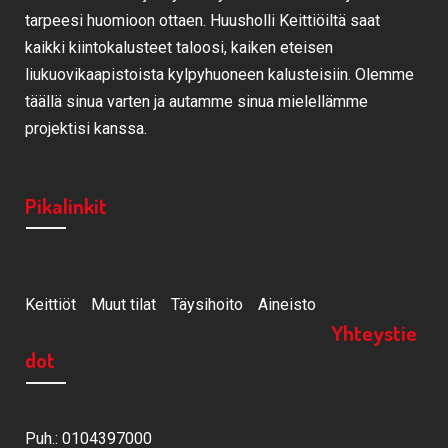
tarpeesi huomioon ottaen. Huusholli Keittiöiltä saat
kaikki kiintokalusteet taloosi, kaiken eteisen
liukuovikaapistoista kylpyhuoneen kalusteisiin. Olemme
täällä sinua varten ja autamme sinua mielellämme
projektisi kanssa.
Pikalinkit
Keittiöt
Muut tilat
Täysihoito
Aineisto
Yhteystie
dot
Puh.: 0104397000