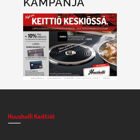
KAMPANJA
Huusholli Keittiöt