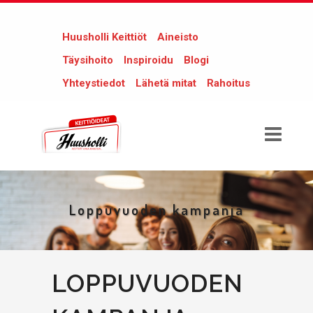
Huusholli Keittiöt
Aineisto
Täysihoito
Inspiroidu
Blogi
Yhteystiedot
Lähetä mitat
Rahoitus
Loppuvuoden kampanja
LOPPUVUODEN