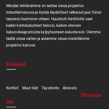
Meidän tehtävämme on auttaa sinua projektisi
toteuttamisessa ja löytää täydelliset ratkaisut juuri Sinun
tarpeesi huomioon ottaen. Huusholli Keittiöiltä saat
kaikki kiintokalusteet taloosi, kaiken eteisen
liukuovikaapistoista kylpyhuoneen kalusteisiin. Olemme
täällä sinua varten ja autamme sinua mielellämme
projektisi kanssa.
Pikalinkit
Keittiöt
Muut tilat
Täysihoito
Aineisto
Yhteystie
dot