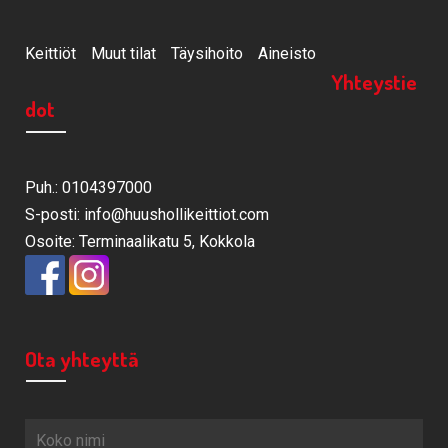
Keittiöt
Muut tilat
Täysihoito
Aineisto
Yhteystie
dot
Puh.: 0104397000
S-posti: info@huushollikeittiot.com
Osoite: Terminaalikatu 5, Kokkola
Ota yhteyttä