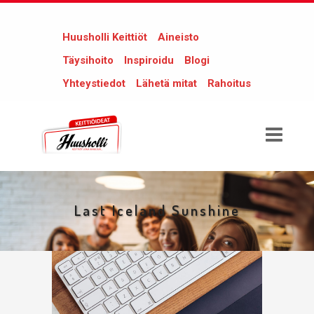
Huusholli Keittiöt
Aineisto
Täysihoito
Inspiroidu
Blogi
Yhteystiedot
Lähetä mitat
Rahoitus
Last Iceland Sunshine