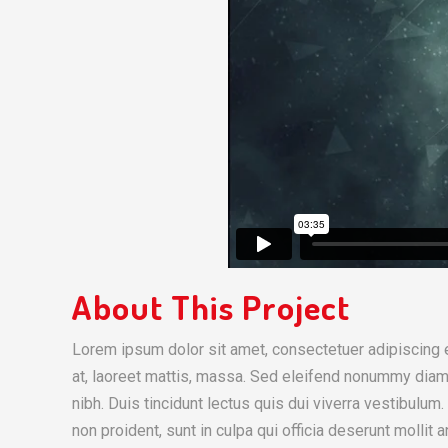
About This Project
Lorem ipsum dolor sit amet, consectetuer adipiscing e
at, laoreet mattis, massa. Sed eleifend nonummy diam
nibh. Duis tincidunt lectus quis dui viverra vestibulu
non proident, sunt in culpa qui officia deserunt mollit 