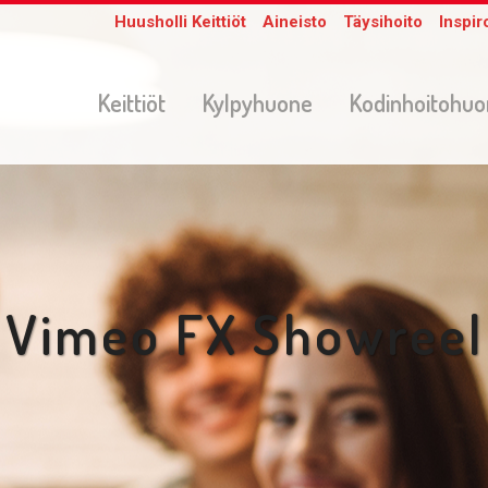
Huusholli Keittiöt
Aineisto
Täysihoito
Inspir
Keittiöt
Kylpyhuone
Kodinhoitohu
Vimeo FX Showreel