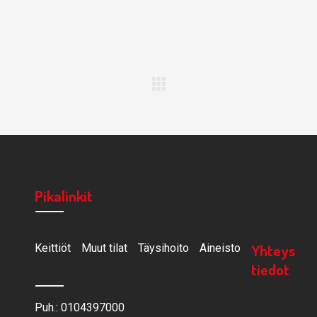
Pikalinkit
Yhteys
Keittiöt
Muut tilat
Täysihoito
Aineisto
tiedot
Puh.: 0104397000