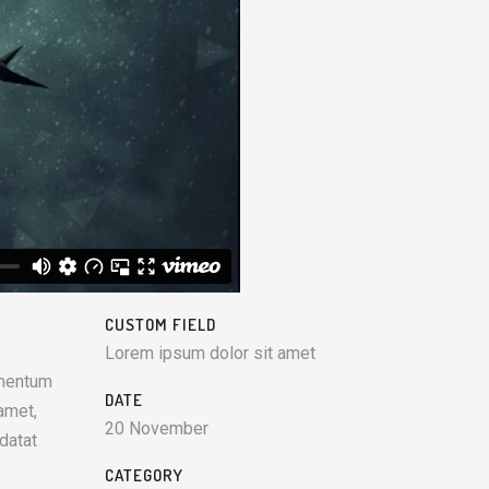
CUSTOM FIELD
Lorem ipsum dolor sit amet
imentum
DATE
amet,
20 November
datat
CATEGORY