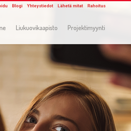
oidu
Blogi
Yhteystiedot
Lähetä mitat
Rahoitus
one
Liukuovikaapisto
Projektimyynti