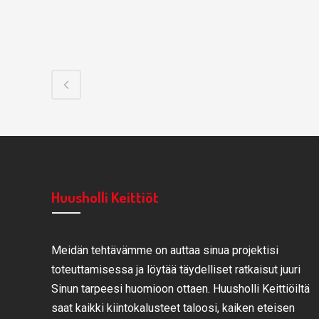
Huusholli Keittiöt
Meidän tehtävämme on auttaa sinua projektisi
toteuttamisessa ja löytää täydelliset ratkaisut juuri
Sinun tarpeesi huomioon ottaen. Huusholli Keittiöiltä
saat kaikki kiintokalusteet taloosi, kaiken eteisen