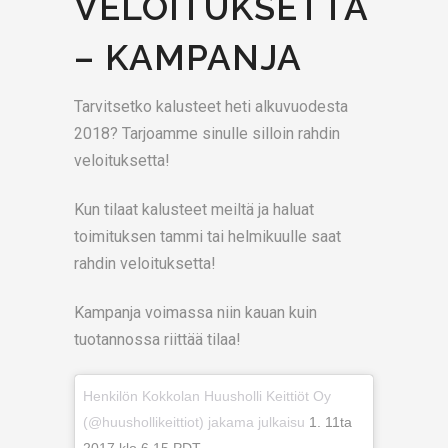
VELOITUKSETTA
– KAMPANJA
Tarvitsetko kalusteet heti alkuvuodesta
2018? Tarjoamme sinulle silloin rahdin
veloituksetta!
Kun tilaat kalusteet meiltä ja haluat
toimituksen tammi tai helmikuulle saat
rahdin veloituksetta!
Kampanja voimassa niin kauan kuin
tuotannossa riittää tilaa!
Henkilön Kokkolan Huusholli Keittiöt Oy
(@huushollikeittiot) jakama julkaisu
1. 11ta