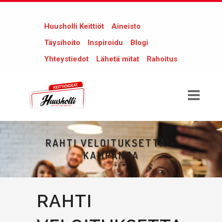
Huusholli Keittiöt
Aineisto
Täysihoito
Inspiroidu
Blogi
Yhteystiedot
Lähetä mitat
Rahoitus
RAHTI VELOITUKSETTA –
KAMPANJA
RAHTI