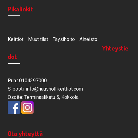
Pikalinkit
Keittiöt
Muut tilat
Täysihoito
Aineisto
Yhteystie
dot
Puh.: 0104397000
S-posti: info@huushollikeittiot.com
Osoite: Terminaalikatu 5, Kokkola
Ota yhteyttä