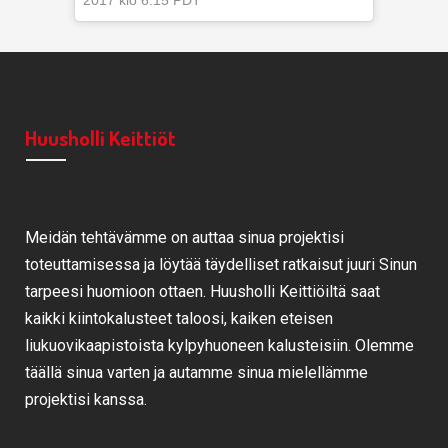
2017 klo 6.15 PDT
Huusholli Keittiöt
Meidän tehtävämme on auttaa sinua projektisi
toteuttamisessa ja löytää täydelliset ratkaisut juuri Sinun
tarpeesi huomioon ottaen. Huusholli Keittiöiltä saat
kaikki kiintokalusteet taloosi, kaiken eteisen
liukuovikaapistoista kylpyhuoneen kalusteisiin. Olemme
täällä sinua varten ja autamme sinua mielellämme
projektisi kanssa.