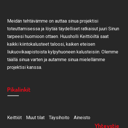
Meidän tehtävämme on auttaa sinua projektisi
toteuttamisessa ja löytää täydelliset ratkaisut juuri Sinun
tarpeesi huomioon ottaen. Huusholli Keittiöiltä saat
kaikki kiintokalusteet taloosi, kaiken eteisen
liukuovikaapistoista kylpyhuoneen kalusteisiin. Olemme
täällä sinua varten ja autamme sinua mielellämme
projektisi kanssa.
Pikalinkit
Keittiöt
Muut tilat
Täysihoito
Aineisto
Yhteystie