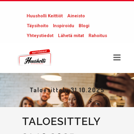
Huusholli Keittiöt
Aineisto
Täysihoito
Inspiroidu
Blogi
Yhteystiedot
Lähetä mitat
Rahoitus
Taloesittely 31.10.2025
TALOESITTELY