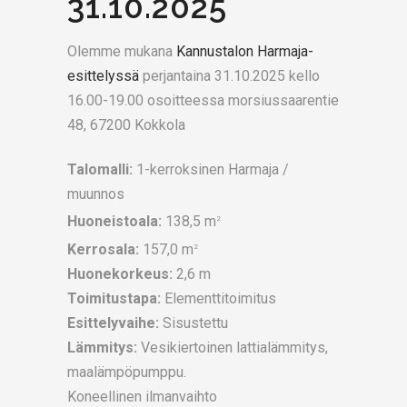
31.10.2025
Olemme mukana
Kannustalon Harmaja-
esittelyssä
perjantaina 31.10.2025 kello
16.00-19.00 osoitteessa morsiussaarentie
48, 67200 Kokkola
Talomalli:
1-kerroksinen Harmaja /
muunnos
Huoneistoala:
138,5 m
2
Kerrosala:
157,0 m
2
Huonekorkeus:
2,6 m
Toimitustapa:
Elementtitoimitus
Esittelyvaihe:
Sisustettu
Lämmitys:
Vesikiertoinen lattialämmitys,
maalämpöpumppu.
Koneellinen ilmanvaihto