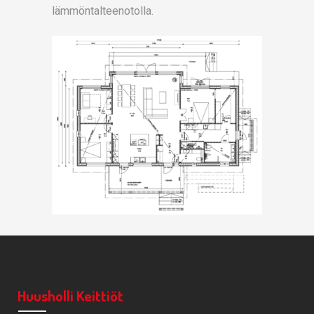
lämmöntalteenotolla.
Huusholli Keittiöt