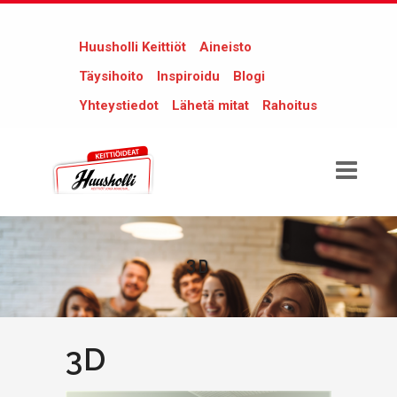
Huusholli Keittiöt
Aineisto
Täysihoito
Inspiroidu
Blogi
Yhteystiedot
Lähetä mitat
Rahoitus
3D
3D