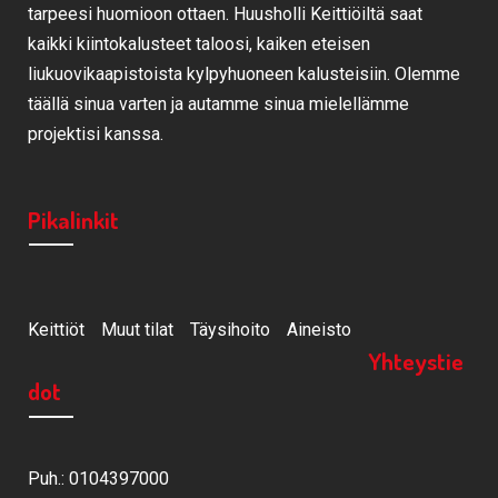
tarpeesi huomioon ottaen. Huusholli Keittiöiltä saat
kaikki kiintokalusteet taloosi, kaiken eteisen
liukuovikaapistoista kylpyhuoneen kalusteisiin. Olemme
täällä sinua varten ja autamme sinua mielellämme
projektisi kanssa.
Pikalinkit
Keittiöt
Muut tilat
Täysihoito
Aineisto
Yhteystie
dot
Puh.: 0104397000