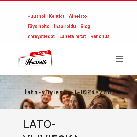
Huusholli Keittiöt
Aineisto
Täysihoito
Inspiroidu
Blogi
Yhteystiedot
Lähetä mitat
Rahoitus
lato-ylivieska-1-1024×768
LATO-