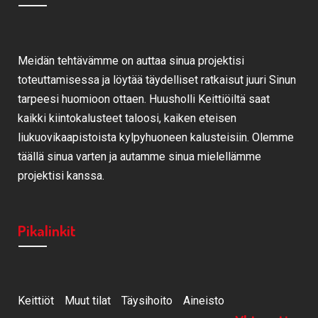
Meidän tehtävämme on auttaa sinua projektisi
toteuttamisessa ja löytää täydelliset ratkaisut juuri Sinun
tarpeesi huomioon ottaen. Huusholli Keittiöiltä saat
kaikki kiintokalusteet taloosi, kaiken eteisen
liukuovikaapistoista kylpyhuoneen kalusteisiin. Olemme
täällä sinua varten ja autamme sinua mielellämme
projektisi kanssa.
Pikalinkit
Keittiöt
Muut tilat
Täysihoito
Aineisto