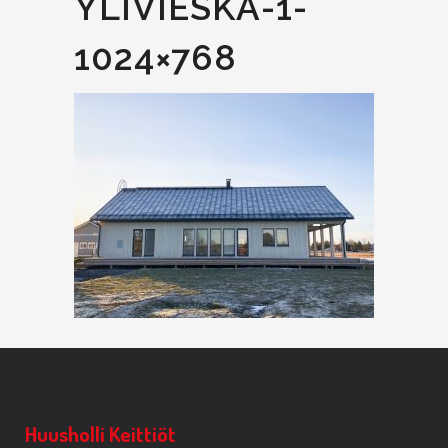
YLIVIESKA-1-
1024×768
Huusholli Keittiöt