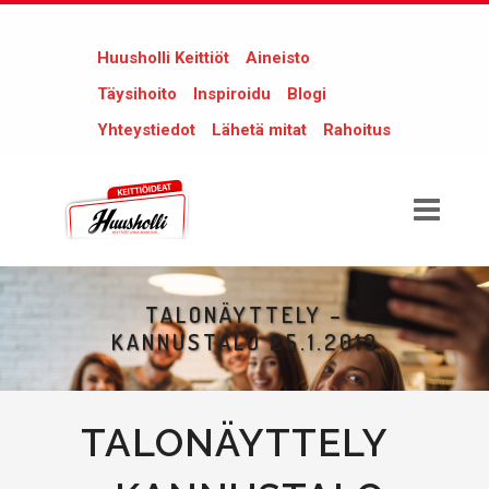
Huusholli Keittiöt
Aineisto
Täysihoito
Inspiroidu
Blogi
Yhteystiedot
Lähetä mitat
Rahoitus
TALONÄYTTELY –
KANNUSTALO 25.1.2019
TALONÄYTTELY