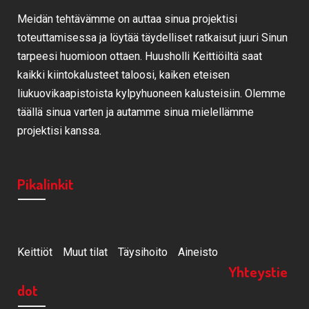
Meidän tehtävämme on auttaa sinua projektisi
toteuttamisessa ja löytää täydelliset ratkaisut juuri Sinun
tarpeesi huomioon ottaen. Huusholli Keittiöiltä saat
kaikki kiintokalusteet taloosi, kaiken eteisen
liukuovikaapistoista kylpyhuoneen kalusteisiin. Olemme
täällä sinua varten ja autamme sinua mielellämme
projektisi kanssa.
Pikalinkit
Keittiöt
Muut tilat
Täysihoito
Aineisto
Yhteystie
dot