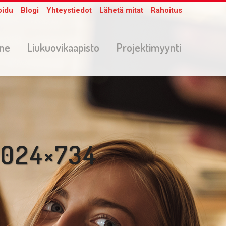
oidu
Blogi
Yhteystiedot
Lähetä mitat
Rahoitus
one
Liukuovikaapisto
Projektimyynti
1024×734