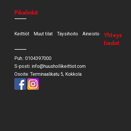
Pikalinkit
Yhteys
Keittiöt
Muut tilat
Täysihoito
Aineisto
tiedot
Puh.: 0104397000
S-posti: info@huushollikeittiot.com
Osoite: Terminaalikatu 5, Kokkola