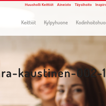
Huusholli Keittiöt
Aineisto
Täysihoito
Inspir
Keittiöt
Kylpyhuone
Kodinhoitohu
ara-kaustinen-002-