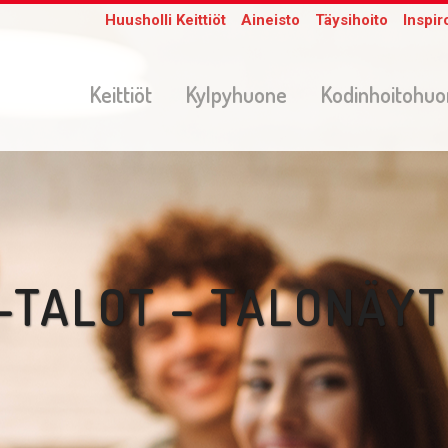
Huusholli Keittiöt
Aineisto
Täysihoito
Inspir
Keittiöt
Kylpyhuone
Kodinhoitohu
-TALOT – TALONÄY