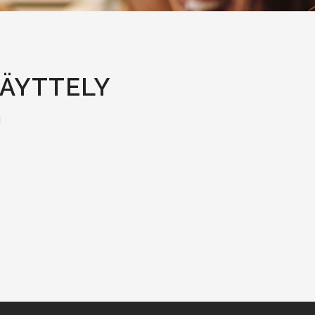
NÄYTTELY
!