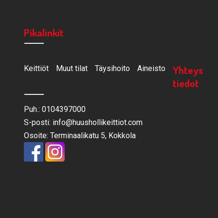
Pikalinkit
Yhteys
Keittiöt
Muut tilat
Täysihoito
Aineisto
tiedot
Puh.: 0104397000
S-posti: info@huushollikeittiot.com
Osoite: Terminaalikatu 5, Kokkola