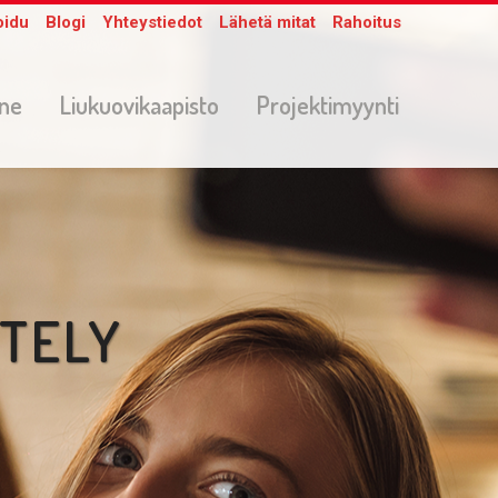
oidu
Blogi
Yhteystiedot
Lähetä mitat
Rahoitus
one
Liukuovikaapisto
Projektimyynti
TTELY