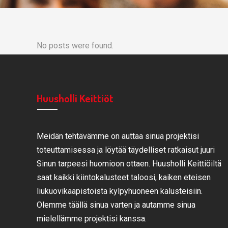
No posts were found.
Huusholli Keittiöt
Meidän tehtävämme on auttaa sinua projektisi
toteuttamisessa ja löytää täydelliset ratkaisut juuri
Sinun tarpeesi huomioon ottaen. Huusholli Keittiöiltä
saat kaikki kiintokalusteet taloosi, kaiken eteisen
liukuovikaapistoista kylpyhuoneen kalusteisiin.
Olemme täällä sinua varten ja autamme sinua
mielellämme projektisi kanssa.