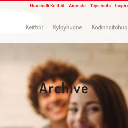
Huusholli Keittiöt
Aineisto
Täysihoito
Inspir
Keittiöt
Kylpyhuone
Kodinhoitohu
Archive