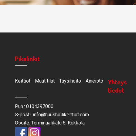
Pikalinkit
Yhteys
Keittiöt
Muut tilat
Täysihoito
Aineisto
tiedot
Puh.: 0104397000
S-posti: info@huushollikeittiot.com
Osoite: Terminaalikatu 5, Kokkola