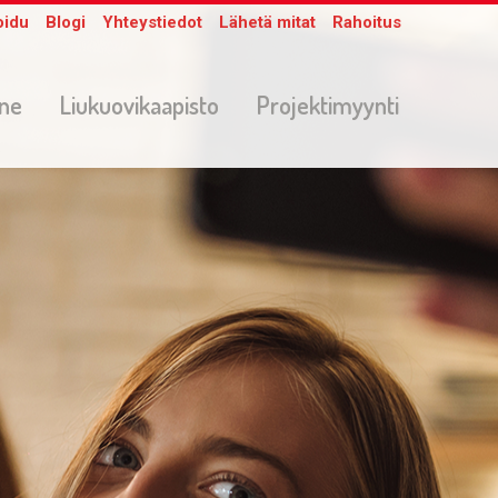
oidu
Blogi
Yhteystiedot
Lähetä mitat
Rahoitus
one
Liukuovikaapisto
Projektimyynti