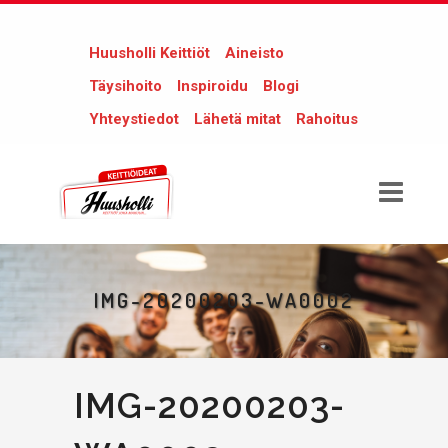
Huusholli Keittiöt
Aineisto
Täysihoito
Inspiroidu
Blogi
Yhteystiedot
Lähetä mitat
Rahoitus
IMG-20200203-WA0002
IMG-20200203-