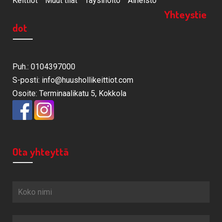
Keittiöt
Muut tilat
Täysihoito
Aineisto
Yhteystie
dot
Puh.: 0104397000
S-posti: info@huushollikeittiot.com
Osoite: Terminaalikatu 5, Kokkola
Ota yhteyttä