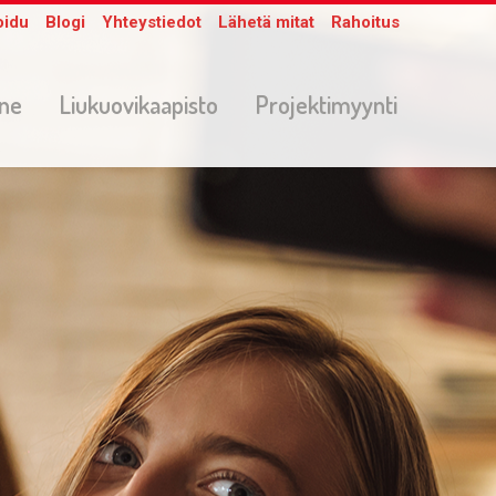
oidu
Blogi
Yhteystiedot
Lähetä mitat
Rahoitus
one
Liukuovikaapisto
Projektimyynti