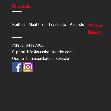
Pikalinkit
Yhteys
Keittiöt
Muut tilat
Täysihoito
Aineisto
tiedot
Puh.: 0104397000
S-posti: info@huushollikeittiot.com
Osoite: Terminaalikatu 5, Kokkola