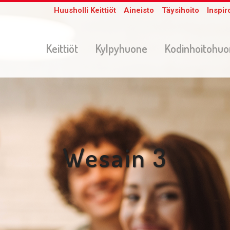
Huusholli Keittiöt
Aineisto
Täysihoito
Inspir
Keittiöt
Kylpyhuone
Kodinhoitohu
Wesain 3