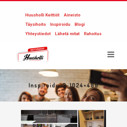
Huusholli Keittiöt
Aineisto
Täysihoito
Inspiroidu
Blogi
Yhteystiedot
Lähetä mitat
Rahoitus
Inspiroidu-2-1024×488