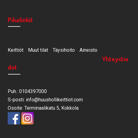
Pikalinkit
Keittiöt
Muut tilat
Täysihoito
Aineisto
Yhteystie
dot
Puh.: 0104397000
S-posti: info@huushollikeittiot.com
Osoite: Terminaalikatu 5, Kokkola