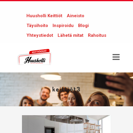
Huusholli Keittiöt
Aineisto
Täysihoito
Inspiroidu
Blogi
Yhteystiedot
Lähetä mitat
Rahoitus
keittiöt3