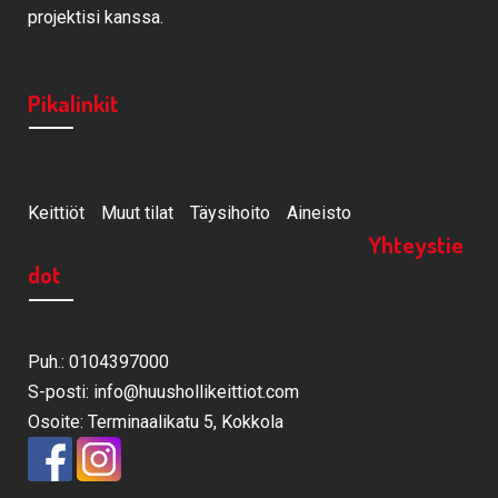
projektisi kanssa.
Pikalinkit
Keittiöt
Muut tilat
Täysihoito
Aineisto
Yhteystie
dot
Puh.: 0104397000
S-posti: info@huushollikeittiot.com
Osoite: Terminaalikatu 5, Kokkola