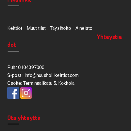
Keittiöt
Muut tilat
Täysihoito
Aineisto
Yhteystie
dot
Puh.: 0104397000
S-posti: info@huushollikeittiot.com
Osoite: Terminaalikatu 5, Kokkola
Ota yhteyttä