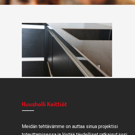
Huusholli Keittiöt
Meidän tehtävämme on auttaa sinua projektisi
toteuttamisessa ja löytää täydelliset ratkaisut juuri