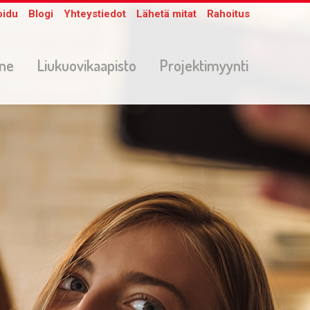
oidu
Blogi
Yhteystiedot
Lähetä mitat
Rahoitus
one
Liukuovikaapisto
Projektimyynti