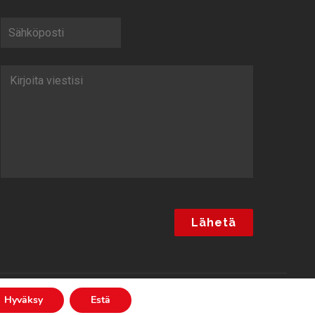
Hyväksy
Estä
Keittiöt jokaiseen makuun