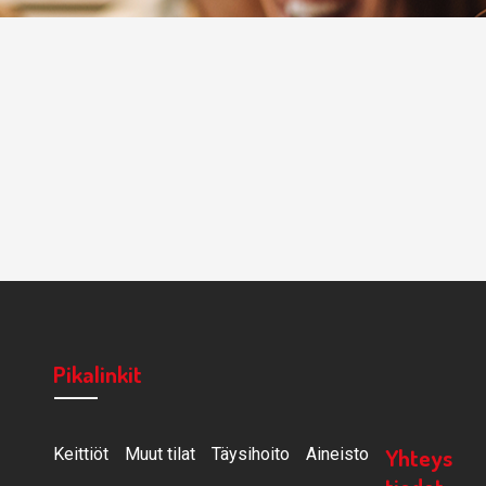
Pikalinkit
Yhteys
Keittiöt
Muut tilat
Täysihoito
Aineisto