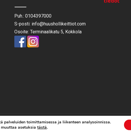
tiedot
Puh.: 0104397000
S-posti: info@huushollikeittiot.com
Osoite: Terminaalikatu 5, Kokkola
ä palveluiden toimittamisessa ja liikenteen analysoinnissa.
ai muuttaa asetuksia
tästä
.