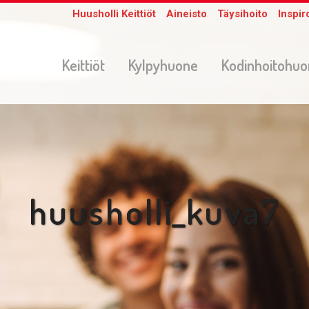
Huusholli Keittiöt
Aineisto
Täysihoito
Inspir
Keittiöt
Kylpyhuone
Kodinhoitohu
huusholli_kuva7