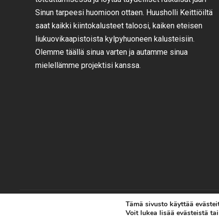
Sinun tarpeesi huomioon ottaen. Huusholli Keittiöiltä
saat kaikki kiintokalusteet taloosi, kaiken eteisen
liukuovikaapistoista kylpyhuoneen kalusteisiin.
Olemme täällä sinua varten ja autamme sinua
mielellämme projektisi kanssa.
Tämä sivusto käyttää evästeit
Huusholli Keittiöt / 2018
Voit lukea lisää evästeistä t