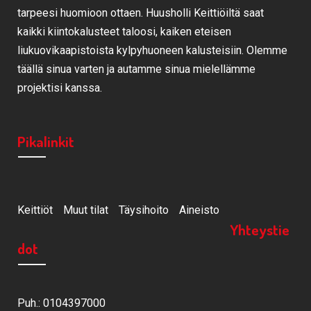
tarpeesi huomioon ottaen. Huusholli Keittiöiltä saat
kaikki kiintokalusteet taloosi, kaiken eteisen
liukuovikaapistoista kylpyhuoneen kalusteisiin. Olemme
täällä sinua varten ja autamme sinua mielellämme
projektisi kanssa.
Pikalinkit
Keittiöt
Muut tilat
Täysihoito
Aineisto
Yhteystie
dot
Puh.: 0104397000