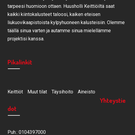
tarpeesi huomioon ottaen. Huusholli Keittiöiltä saat
kaikki kiintokalusteet taloosi, kaiken eteisen
liukuovikaapistoista kylpyhuoneen kalusteisiin. Olemme
täällä sinua varten ja autamme sinua mielellämme
projektisi kanssa.
Pikalinkit
Keittiöt
Muut tilat
Täysihoito
Aineisto
Yhteystie
dot
Puh.: 0104397000