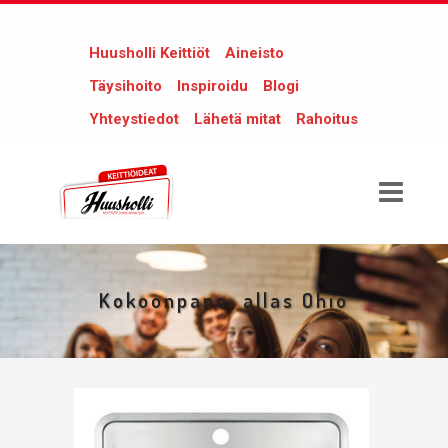
Huusholli Keittiöt
Aineisto
Täysihoito
Inspiroidu
Blogi
Yhteystiedot
Lähetä mitat
Rahoitus
Kokoonpano, allas Ohio