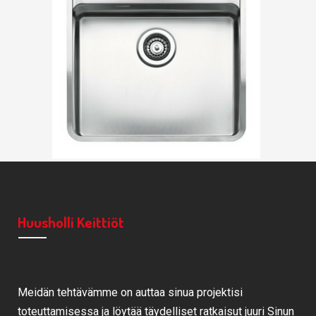
Huusholli Keittiöt
Meidän tehtävämme on auttaa sinua projektisi
toteuttamisessa ja löytää täydelliset ratkaisut juuri Sinun