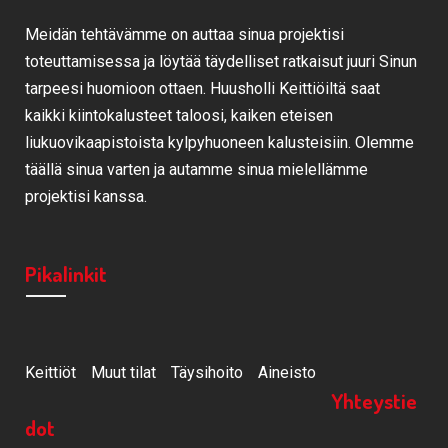
Meidän tehtävämme on auttaa sinua projektisi
toteuttamisessa ja löytää täydelliset ratkaisut juuri Sinun
tarpeesi huomioon ottaen. Huusholli Keittiöiltä saat
kaikki kiintokalusteet taloosi, kaiken eteisen
liukuovikaapistoista kylpyhuoneen kalusteisiin. Olemme
täällä sinua varten ja autamme sinua mielellämme
projektisi kanssa.
Pikalinkit
Keittiöt
Muut tilat
Täysihoito
Aineisto
Yhteystie
dot