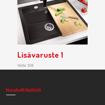
Lisävaruste 1
Hinta: 50€
Huusholli Keittiöt