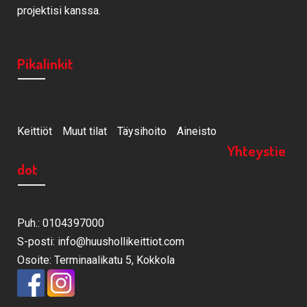
projektisi kanssa.
Pikalinkit
Keittiöt
Muut tilat
Täysihoito
Aineisto
Yhteystie
dot
Puh.: 0104397000
S-posti: info@huushollikeittiot.com
Osoite: Terminaalikatu 5, Kokkola