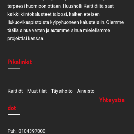
tarpeesi huomioon ottaen. Huusholli Keittiöiltä saat
kaikki kiintokalusteet taloosi, kaiken eteisen
liukuovikaapistoista kylpyhuoneen kalusteisiin. Olemme
täällä sinua varten ja autamme sinua mielellämme
projektisi kanssa.
Pikalinkit
Keittiöt
Muut tilat
Täysihoito
Aineisto
Yhteystie
dot
Puh.: 0104397000