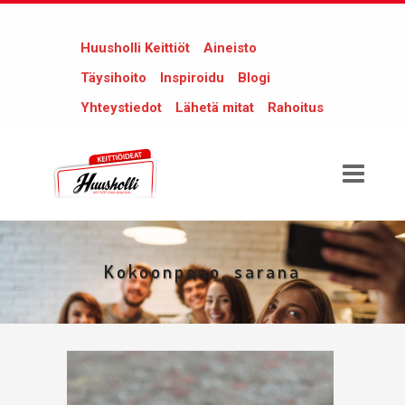
Huusholli Keittiöt
Aineisto
Täysihoito
Inspiroidu
Blogi
Yhteystiedot
Lähetä mitat
Rahoitus
Kokoonpano, sarana