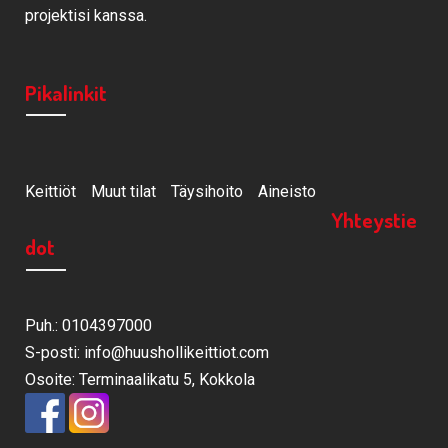
projektisi kanssa.
Pikalinkit
Keittiöt
Muut tilat
Täysihoito
Aineisto
Yhteystie
dot
Puh.: 0104397000
S-posti: info@huushollikeittiot.com
Osoite: Terminaalikatu 5, Kokkola