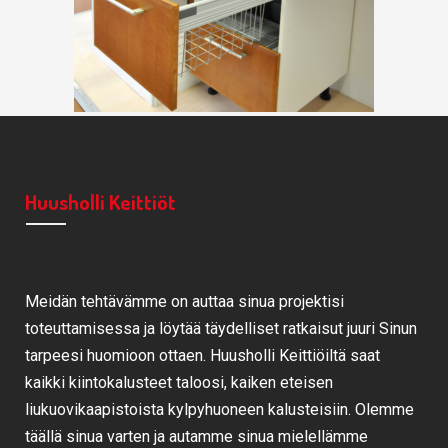
Huusholli Keittiöt
Meidän tehtävämme on auttaa sinua projektisi
toteuttamisessa ja löytää täydelliset ratkaisut juuri Sinun
tarpeesi huomioon ottaen. Huusholli Keittiöiltä saat
kaikki kiintokalusteet taloosi, kaiken eteisen
liukuovikaapistoista kylpyhuoneen kalusteisiin. Olemme
täällä sinua varten ja autamme sinua mielellämme