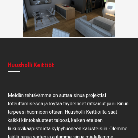
Huusholli Keittiöt
Meidän tehtävämme on auttaa sinua projektisi
toteuttamisessa ja löytää täydelliset ratkaisut juuri Sinun
tarpeesi huomioon ottaen. Huusholli Keittiöiltä saat
kaikki kiintokalusteet taloosi, kaiken eteisen
liukuovikaapistoista kylpyhuoneen kalusteisiin. Olemme
täällä sinua varten ja autamme sinua mielellämme