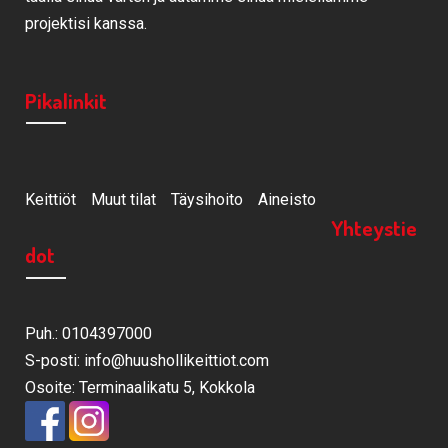
projektisi kanssa.
Pikalinkit
Keittiöt
Muut tilat
Täysihoito
Aineisto
Yhteystie
dot
Puh.: 0104397000
S-posti: info@huushollikeittiot.com
Osoite: Terminaalikatu 5, Kokkola