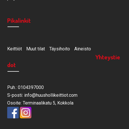
Pikalinkit
Keittiöt
Muut tilat
Täysihoito
Aineisto
Yhteystie
dot
Puh.: 0104397000
S-posti: info@huushollikeittiot.com
Osoite: Terminaalikatu 5, Kokkola