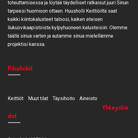
toteuttamisessa ja löytää täydelliset ratkaisut juuri Sinun
tarpeesi huomioon ottaen. Huusholli Keittiöiltä saat
kaikki kiintokalusteet taloosi, kaiken eteisen
liukuovikaapistoista kylpyhuoneen kalusteisiin. Olemme
täällä sinua varten ja autamme sinua mielellämme
projektisi kanssa.
Pikalinkit
Keittiöt
Muut tilat
Täysihoito
Aineisto
Yhteystie
dot