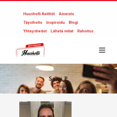
Huusholli Keittiöt
Aineisto
Täysihoito
Inspiroidu
Blogi
Yhteystiedot
Lähetä mitat
Rahoitus
Sami P