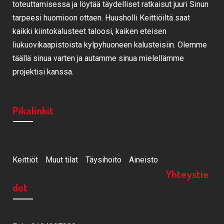
toteuttamisessa ja löytää täydelliset ratkaisut juuri Sinun
tarpeesi huomioon ottaen. Huusholli Keittiöiltä saat
kaikki kiintokalusteet taloosi, kaiken eteisen
liukuovikaapistoista kylpyhuoneen kalusteisiin. Olemme
täällä sinua varten ja autamme sinua mielellämme
projektisi kanssa.
Pikalinkit
Keittiöt
Muut tilat
Täysihoito
Aineisto
Yhteystie
dot