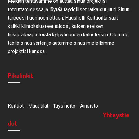
Meidän tehtävämme on auttaa sinua projektisi
toteuttamisessa ja löytää täydelliset ratkaisut juuri Sinun
tarpeesi huomioon ottaen. Huusholli Keittiöiltä saat
kaikki kiintokalusteet taloosi, kaiken eteisen
liukuovikaapistoista kylpyhuoneen kalusteisiin. Olemme
täällä sinua varten ja autamme sinua mielellämme
projektisi kanssa.
Pikalinkit
Keittiöt
Muut tilat
Täysihoito
Aineisto
Yhteystie
dot